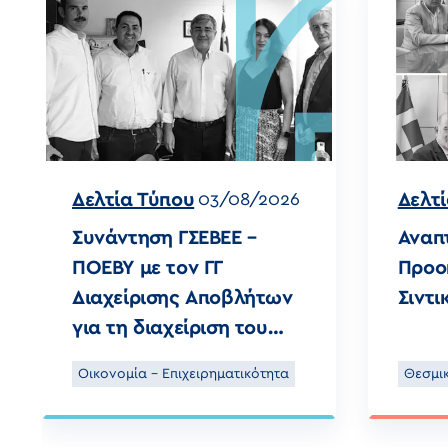
Δελτία Τύπου
Δελτ
03/08/2026
Συνάντηση ΓΣΕΒΕΕ –
Αναπ
ΠΟΕΒΥ με τον ΓΓ
Προο
Διαχείρισης Αποβλήτων
Σιντ
για τη διαχείριση του
Γυαλιού
Οικονομία - Επιχειρηματικότητα
Θεσμι