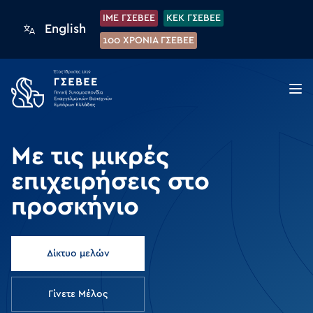
IME ΓΣΕΒΕΕ
KEK ΓΣΕΒΕΕ
English
100 XPONIA ΓΣΕΒΕΕ
Με τις μικρές
επιχειρήσεις στο
προσκήνιο
Δίκτυο μελών
Γίνετε Μέλος