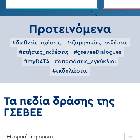
Προτεινόμενα
#διεθνείς_σχέσεις
#εξαμηνιαίες_εκθέσεις
#ετήσιες_εκθέσεις
#gseveeDialogues
#myDATA
#αποφάσεις_εγκύκλιοι
#εκδηλώσεις
Τα πεδία δράσης της
ΓΣΕΒΕΕ
Θεσμική παρουσία