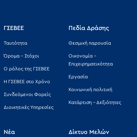
ΣΥΜΒΟΥΛΟΣ ΔΣ
ΑΣΛΑΝΙΔΗΣ ΛΑΖΑΡΟΣ
ΣΥΜΒΟΥΛΟΣ ΔΣ
ΒΑΣΙΛΑΚΗΣ ΒΑΣΙΛΕΙΟΣ
ΣΥΜΒΟΥΛΟΣ ΔΣ
ΒΑΦΕΙΑΔΗΣ ΑΝΕΣΤΗΣ
ΓΣΕΒΕΕ
Πεδία Δράσης
ΣΥΜΒΟΥΛΟΣ ΔΣ
ΔΙΔΑΧΟΣ ΙΩΑΝΝΗΣ
Ταυτότητα
Θεσμική παρουσία
ΣΥΜΒΟΥΛΟΣ ΔΣ
ΗΛΙΑΔΗΣ ΔΙΑΜΑΝΤΗΣ
Όρομα - Στόχοι
Οικονομία -
ΣΥΜΒΟΥΛΟΣ ΔΣ
ΘΑΛΑΣΣΗΣ ΗΛΙΑΣ
Επιχειρηματικότητα
Ο ρόλος της ΓΣΕΒΕΕ
ΣΥΜΒΟΥΛΟΣ ΔΣ
ΚΑΛΑΜΠΑΛΙΚΗΣ
Εργασία
Η ΓΣΕΒΕΕ στο Χρόνο
ΑΘΑΝΑΣΙΟΣ
Κοινωνική πολιτική
Συνδεόμενοι Φορείς
ΣΥΜΒΟΥΛΟΣ ΔΣ
ΚΑΜΠΑΝΗΣ
Κατάρτιση - Δεξιότητες
ΒΑΣΙΛΕΙΟΣ
Διοικητικές Υπηρεσίες
ΣΥΜΒΟΥΛΟΣ ΔΣ
ΚΑΠΕΡΩΝΗΣ
ΓΕΩΡΓΙΟΣ
Νέα
Δίκτυο Μελών
ΣΥΜΒΟΥΛΟΣ ΔΣ
ΚΕΣΙΔΗΣ ΣΑΒΒΑΣ