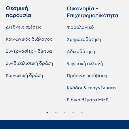
ΓΕΝΙΚΟΣ ΓΡΑΜΜΑΤΕΑΣ
ΔΗΜΗΤΡΙΟΣ
Θεσμική
Οικονομία -
Β' ΑΝΑΠΛΗΡΩΤΗΣ
ΕΥΑΓΓΕΛΟΠΟΥΛΟΣ
παρουσία
Επιχειρηματικότητα
ΓΕΝΙΚΟΣ ΓΡΑΜΜΑΤΕΑΣ
ΣΟΛΩΝ
Διεθνείς σχέσεις
Φορολογικό
ΤΑΜΙΑΣ
ΣΤΑΥΡΟΥΛΑΚΗΣ
ΚΩΝΣΤΑΝΤΙΝΟΣ
Κοινωνικός διάλογος
Χρηματοδότηση
ΑΝΑΠΛΗΡΩΤΗΣ ΤΑΜΙΑΣ
ΜΑΝΔΡΟΣ ΗΛΙΑΣ
Συνεργασίες - δίκτυα
Αδειοδότηση
ΜΕΛΟΣ ΠΡΟΕΔΡΕΙΟΥ
ΧΑΤΖΗΘΕΟΔΟΣΙΟΥ
Συνδικαλιστική δράση
Ψηφιακή αλλαγή
ΙΩΑΝΝΗΣ
Κοινωνική δράση
Πράσινη μετάβαση
ΜΕΛΟΣ ΠΡΟΕΔΡΕΙΟΥ
ΒΙΤΑΛΗΣ ΔΗΜΗΤΡΙΟΣ
Κλάδοι & επαγγέλματα
ΣΥΜΒΟΥΛΟΣ ΔΣ
ΑΓΓΕΛΑΚΗΣ
ΕΥΑΓΓΕΛΟΣ
Ειδικά θέματα ΜΜΕ
ΣΥΜΒΟΥΛΟΣ ΔΣ
ΑΝΑΣΤΑΣΙΟΥ
ΑΝΑΣΤΑΣΙΑ