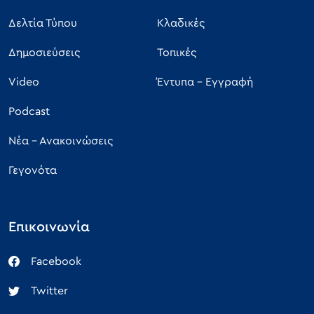
Δελτία Τύπου
Κλαδικές
ΣΥΜΒΟΥΛΟΣ ΔΣ
ΚΟΥΝΤΟΥΡΓΙΑΝΝΗΣ
ΑΓΓΕΛΟΣ
Δημοσιεύσεις
Τοπικές
ΣΥΜΒΟΥΛΟΣ ΔΣ
ΛΑΤΣΙΟΣ ΓΕΩΡΓΙΟΣ
Video
Έντυπα - Εγγραφή
ΣΥΜΒΟΥΛΟΣ ΔΣ
ΜΑΜΑΗΣ ΒΑΣΙΛΕΙΟΣ
Podcast
ΣΥΜΒΟΥΛΟΣ ΔΣ
ΜΑΥΡΑΚΗ ΑΡΤΕΜΙΣ
Νέα - Ανακοινώσεις
ΣΥΜΒΟΥΛΟΣ ΔΣ
ΜΟΛΒΑΛΗΣ
Γεγονότα
ΝΙΚΟΛΑΟΣ
ΣΥΜΒΟΥΛΟΣ ΔΣ
ΜΠΕΛΛΗΣ
ΚΩΝΣΤΑΝΤΙΝΟΣ
Επικοινωνία
ΣΥΜΒΟΥΛΟΣ ΔΣ
ΜΠΟΥΛΟΓΕΩΡΓΟΣ
Facebook
ΚΩΝΣΤΑΝΤΙΝΟΣ
Twitter
ΣΥΜΒΟΥΛΟΣ ΔΣ
ΝΙΚΟΛΑΚΟΠΟΥΛΟΣ
ΔΗΜΗΤΡΙΟΣ