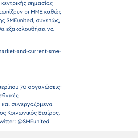
 κεντρικής σημασίας
ετωπίζουν οι ΜΜΕ καθώς
της SMEunited, συνεπώς,
 θα εξακολουθήσει να
arket-and-current-sme-
περίπου 70 οργανώσεις-
εθνικές
, και συνεργαζόμενα
ος Κοινωνικός Εταίρος.
witter: @SMEunited