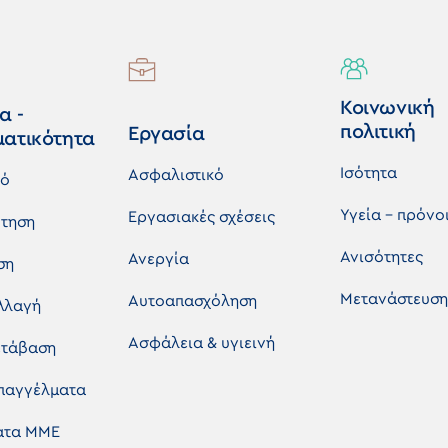
Κοινωνική
α -
πολιτική
Εργασία
ματικότητα
Ισότητα
Ασφαλιστικό
κό
Υγεία - πρόνο
Εργασιακές σχέσεις
τηση
Ανισότητες
Ανεργία
ση
Μετανάστευση
Αυτοαπασχόληση
λλαγή
Ασφάλεια & υγιεινή
ετάβαση
επαγγέλματα
ματα ΜΜΕ