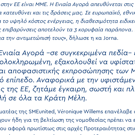
στην ΕΕ είναι ΜΜΕ. Η Ενιαία Αγορά απευθύνεται στι
 κατευθύνει και τις δράσεις μας. Σε ευρωπαϊκό, εθνι
α το υψηλό κόστος ενέργειας, η διαθεσιμότητα ειδικ
ς επιβαρύνσεις αποτελούν τα 3 κορυφαία παράπονα. 
για την αντιμετώπισή τους
», δήλωσε η κα Jorna.
Ενιαία Αγορά –σε συγκεκριμένα πεδία– 
 ολοκληρωμένη, εξακολουθεί να υφίστα
και αποφασιστικής εκπροσώπησης των 
ό επίπεδο. Αναφορικά με την υφιστάμε
ς της ΕΕ, ζητάμε έγκαιρη, σωστή και 
λή σε όλα τα Κράτη Μέλη.
ματέας της SMEunited, Véronique Willems επανέλαβε σ
χουν ήδη για τη βελτίωση της νομοθεσίας πρέπει να
υ αφορά πρωτίστως στις αρχές Προτεραιότητας στις 