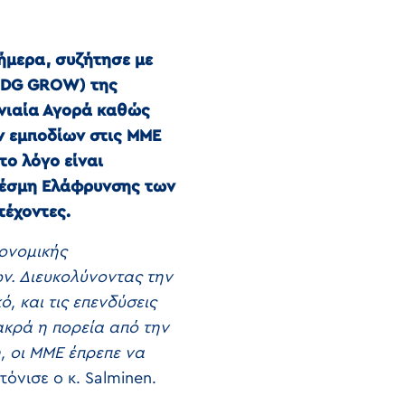
ήμερα, συζήτησε με
» (DG GROW) της
Ενιαία Αγορά καθώς
ν εμποδίων στις ΜΜΕ
το λόγο είναι
 Δέσμη Ελάφρυνσης των
τέχοντες.
κονομικής
ν. Διευκολύνοντας την
, και τις επενδύσεις
κρά η πορεία από την
, οι ΜΜΕ έπρεπε να
 τόνισε ο κ. Salminen.