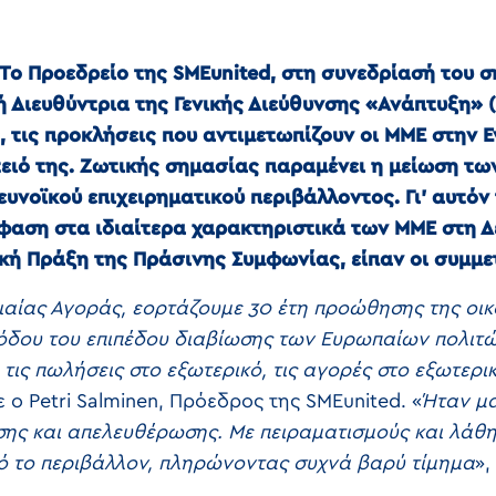
Το Προεδρείο της SMEunited, στη συνεδρίασή του σ
νική Διευθύντρια της Γενικής Διεύθυνσης «Ανάπτυξη
 τις προκλήσεις που αντιμετωπίζουν οι ΜΜΕ στην 
τειό της. Ζωτικής σημασίας παραμένει η μείωση τω
ευνοϊκού επιχειρηματικού περιβάλλοντος. Γι’ αυτόν 
μφαση στα ιδιαίτερα χαρακτηριστικά των ΜΜΕ στη
κή Πράξη της Πράσινης Συμφωνίας, είπαν οι συμμε
νιαίας Αγοράς, εορτάζουμε 30 έτη προώθησης της οι
όδου του επιπέδου διαβίωσης των Ευρωπαίων πολιτώ
τις πωλήσεις στο εξωτερικό, τις αγορές στο εξωτερικό
 ο Petri Salminen, Πρόεδρος της SMEunited. «
Ήταν μα
σης και απελευθέρωσης. Με πειραματισμούς και λάθη
 το περιβάλλον, πληρώνοντας συχνά βαρύ τίμημα
»,