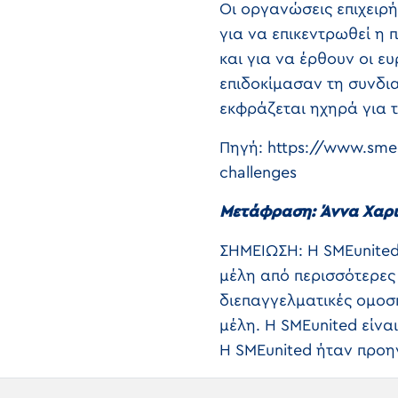
Οι οργανώσεις επιχειρ
για να επικεντρωθεί η
και για να έρθουν οι ε
επιδοκίμασαν τη συνδι
εκφράζεται ηχηρά για 
Πηγή: https://www.smeu
challenges
Μετάφραση: Άννα Χαρ
ΣΗΜΕΙΩΣΗ: Η SMEunited
μέλη από περισσότερες
διεπαγγελματικές ομοσ
μέλη. Η SMEunited είν
Η SMEunited ήταν προη