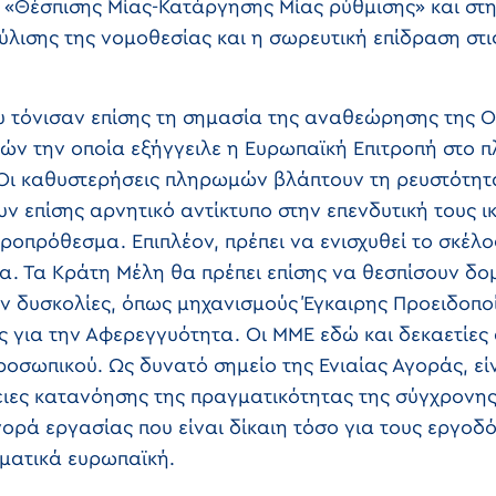
ι «Θέσπισης Μίας-Κατάργησης Μίας ρύθμισης» και στ
κύλισης της νομοθεσίας και η σωρευτική επίδραση στ
 τόνισαν επίσης τη σημασία της αναθεώρησης της Οδ
ν την οποία εξήγγειλε η Ευρωπαϊκή Επιτροπή στο π
Οι καθυστερήσεις πληρωμών βλάπτουν τη ρευστότη
 επίσης αρνητικό αντίκτυπο στην επενδυτική τους ι
ροπρόθεσμα. Επιπλέον, πρέπει να ενισχυθεί το σκέλ
. Τα Κράτη Μέλη θα πρέπει επίσης να θεσπίσουν δομέ
ν δυσκολίες, όπως μηχανισμούς Έγκαιρης Προειδοποί
ς για την Αφερεγγυότητα. Οι ΜΜΕ εδώ και δεκαετίες
ροσωπικού. Ως δυνατό σημείο της Ενιαίας Αγοράς, εί
ιες κατανόησης της πραγματικότητας της σύγχρονης
ορά εργασίας που είναι δίκαιη τόσο για τους εργοδό
ματικά ευρωπαϊκή.