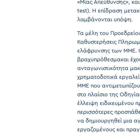
«Μίας Απεύθυνσης», κα
test). Η επίδραση μετα
λαμβάνονται υπόψη.
Τα μέλη του Προεδρείου
Καθυστερήσεις Πληρωμώ
ελάφρυνσης των ΜΜΕ. 
βραχυπρόθεσμακαι έχουν
ανταγωνιστικότητα μακ
χρηματοδοτικά εργαλεία
ΜΜΕ που αντιμετωπίζου
στο πλαίσιο της Οδηγία
έλλειψη ειδικευμένου π
περισσότερες προσπάθε
να δημιουργηθεί μια αγ
εργαζομένους και πραγ