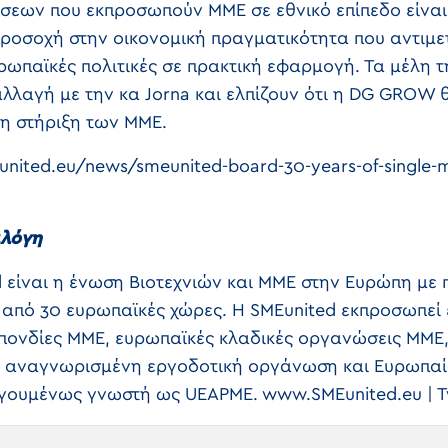
ήσεων που εκπροσωπούν ΜΜΕ σε εθνικό επίπεδο είναι
 προσοχή στην οικονομική πραγματικότητα που αντιμ
υρωπαϊκές πολιτικές σε πρακτική εφαρμογή. Τα μέλη 
αλλαγή με την κα Jorna και ελπίζουν ότι η DG GROW
τη στήριξη των ΜΜΕ.
nited.eu/news/smeunited-board-30-years-of-single-m
ιλόγη
 είναι η ένωση Βιοτεχνιών και ΜΜΕ στην Ευρώπη με 
 από 30 ευρωπαϊκές χώρες. Η SMEunited εκπροσωπεί 
πονδίες ΜΜΕ, ευρωπαϊκές κλαδικές οργανώσεις ΜΜΕ
αι αναγνωρισμένη εργοδοτική οργάνωση και Ευρωπαί
γουμένως γνωστή ως UEAPME. www.SMEunited.eu | T