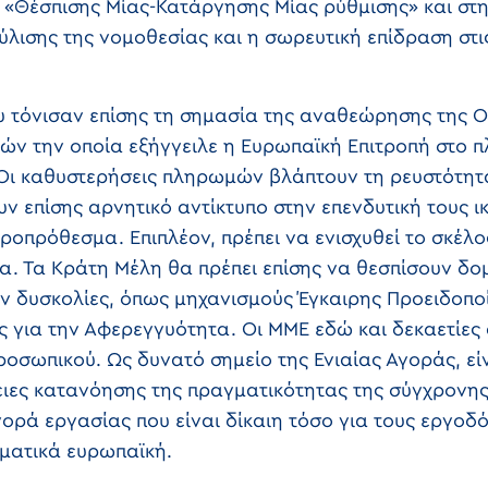
ι «Θέσπισης Μίας-Κατάργησης Μίας ρύθμισης» και στ
κύλισης της νομοθεσίας και η σωρευτική επίδραση στ
 τόνισαν επίσης τη σημασία της αναθεώρησης της Οδ
ν την οποία εξήγγειλε η Ευρωπαϊκή Επιτροπή στο π
Οι καθυστερήσεις πληρωμών βλάπτουν τη ρευστότη
 επίσης αρνητικό αντίκτυπο στην επενδυτική τους ι
ροπρόθεσμα. Επιπλέον, πρέπει να ενισχυθεί το σκέλ
. Τα Κράτη Μέλη θα πρέπει επίσης να θεσπίσουν δομέ
ν δυσκολίες, όπως μηχανισμούς Έγκαιρης Προειδοποί
ς για την Αφερεγγυότητα. Οι ΜΜΕ εδώ και δεκαετίες
ροσωπικού. Ως δυνατό σημείο της Ενιαίας Αγοράς, εί
ιες κατανόησης της πραγματικότητας της σύγχρονης
ορά εργασίας που είναι δίκαιη τόσο για τους εργοδό
ματικά ευρωπαϊκή.