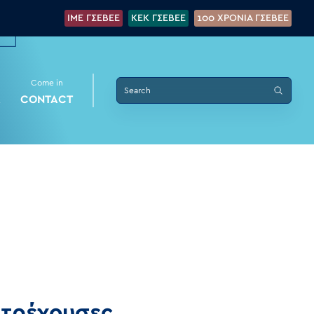
IME ΓΣΕΒΕΕ
KEK ΓΣΕΒΕΕ
100 XPONIA ΓΣΕΒΕΕ
Come in
K
CONTACT
 τρέχουσες