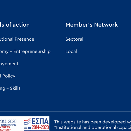
ds of action
Member's Network
tutional Presence
Sectoral
omy - Entrepreneurship
Local
oyement
l Policy
ng - Skills
This website has been developed wi
"Institutional and operational capa