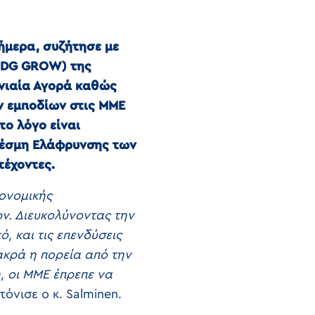
ήμερα, συζήτησε με
» (DG GROW) της
Ενιαία Αγορά καθώς
ν εμποδίων στις ΜΜΕ
το λόγο είναι
 Δέσμη Ελάφρυνσης των
τέχοντες.
κονομικής
ν. Διευκολύνοντας την
, και τις επενδύσεις
κρά η πορεία από την
, οι ΜΜΕ έπρεπε να
 τόνισε ο κ. Salminen.