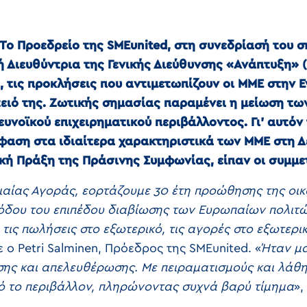
Το Προεδρείο της SMEunited, στη συνεδρίασή του σ
νική Διευθύντρια της Γενικής Διεύθυνσης «Ανάπτυξη
 τις προκλήσεις που αντιμετωπίζουν οι ΜΜΕ στην 
τειό της. Ζωτικής σημασίας παραμένει η μείωση τω
ευνοϊκού επιχειρηματικού περιβάλλοντος. Γι’ αυτόν 
μφαση στα ιδιαίτερα χαρακτηριστικά των ΜΜΕ στη
κή Πράξη της Πράσινης Συμφωνίας, είπαν οι συμμε
νιαίας Αγοράς, εορτάζουμε 30 έτη προώθησης της οι
όδου του επιπέδου διαβίωσης των Ευρωπαίων πολιτώ
τις πωλήσεις στο εξωτερικό, τις αγορές στο εξωτερικό
 ο Petri Salminen, Πρόεδρος της SMEunited. «
Ήταν μα
σης και απελευθέρωσης. Με πειραματισμούς και λάθη
 το περιβάλλον, πληρώνοντας συχνά βαρύ τίμημα
»,