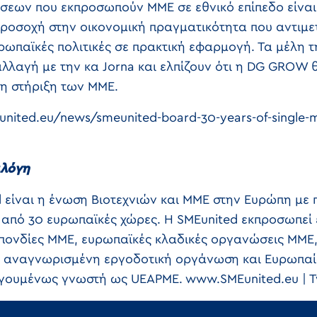
ήσεων που εκπροσωπούν ΜΜΕ σε εθνικό επίπεδο είναι
 προσοχή στην οικονομική πραγματικότητα που αντιμ
υρωπαϊκές πολιτικές σε πρακτική εφαρμογή. Τα μέλη 
αλλαγή με την κα Jorna και ελπίζουν ότι η DG GROW
τη στήριξη των ΜΜΕ.
nited.eu/news/smeunited-board-30-years-of-single-m
ιλόγη
 είναι η ένωση Βιοτεχνιών και ΜΜΕ στην Ευρώπη με 
 από 30 ευρωπαϊκές χώρες. Η SMEunited εκπροσωπεί 
πονδίες ΜΜΕ, ευρωπαϊκές κλαδικές οργανώσεις ΜΜΕ
αι αναγνωρισμένη εργοδοτική οργάνωση και Ευρωπαί
γουμένως γνωστή ως UEAPME. www.SMEunited.eu | T