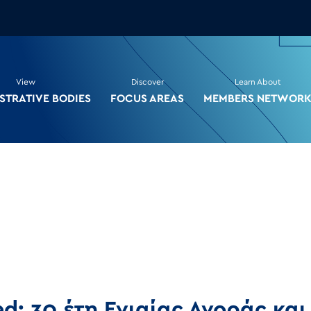
View
Discover
Learn About
STRATIVE BODIES
FOCUS AREAS
MEMBERS NETWOR
d: 30 έτη Ενιαίας Αγοράς και