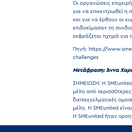
Οι οργανώσεις επιχειρ
για να επικεντρωθεί η
και για να έρθουν οι ε
επιδοκίμασαν τη συνδι
εκφράζεται ηχηρά για 
Πηγή: https://www.smeu
challenges
Μετάφραση: Άννα Χαρ
ΣΗΜΕΙΩΣΗ: Η SMEunited
μέλη από περισσότερες
διεπαγγελματικές ομοσ
μέλη. Η SMEunited είν
Η SMEunited ήταν προη