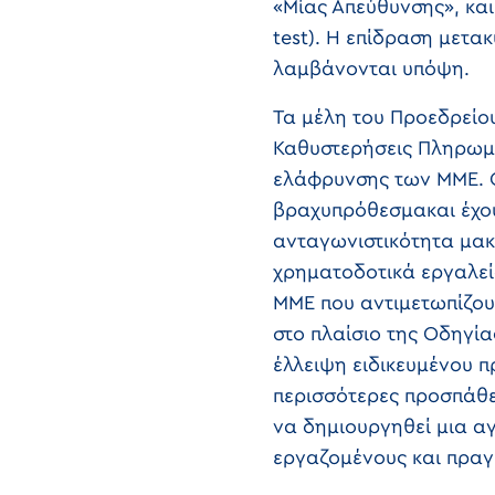
«Μίας Απεύθυνσης», κα
test). Η επίδραση μετα
λαμβάνονται υπόψη.
Τα μέλη του Προεδρείου
Καθυστερήσεις Πληρωμώ
ελάφρυνσης των ΜΜΕ. 
βραχυπρόθεσμακαι έχουν
ανταγωνιστικότητα μακ
χρηματοδοτικά εργαλεία
ΜΜΕ που αντιμετωπίζου
στο πλαίσιο της Οδηγία
έλλειψη ειδικευμένου π
περισσότερες προσπάθε
να δημιουργηθεί μια αγ
εργαζομένους και πραγ