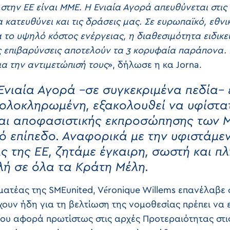
στην ΕΕ είναι ΜΜΕ. Η Ενιαία Αγορά απευθύνεται στι
 κατευθύνει και τις δράσεις μας. Σε ευρωπαϊκό, εθνι
α το υψηλό κόστος ενέργειας, η διαθεσιμότητα ειδικ
ς επιβαρύνσεις αποτελούν τα 3 κορυφαία παράπονα. 
για την αντιμετώπισή τους
», δήλωσε η κα Jorna.
Ενιαία Αγορά –σε συγκεκριμένα πεδία– 
 ολοκληρωμένη, εξακολουθεί να υφίστα
και αποφασιστικής εκπροσώπησης των 
ό επίπεδο. Αναφορικά με την υφιστάμε
ς της ΕΕ, ζητάμε έγκαιρη, σωστή και 
λή σε όλα τα Κράτη Μέλη.
ματέας της SMEunited, Véronique Willems επανέλαβε σ
χουν ήδη για τη βελτίωση της νομοθεσίας πρέπει να
υ αφορά πρωτίστως στις αρχές Προτεραιότητας στις 