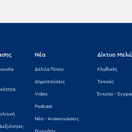
άσης
Νέα
Δίκτυο Μελ
ρουσία
Δελτία Τύπου
Κλαδικές
Δημοσιεύσεις
Τοπικές
ικότητα
Video
Έντυπα - Εγγρ
Podcast
ολιτική
Νέα - Ανακοινώσεις
 Δεξιότητες
Γεγονότα