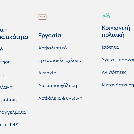
Κοινωνική
α -
πολιτική
Εργασία
ματικότητα
Ισότητα
Ασφαλιστικό
κό
Υγεία - πρόνο
Εργασιακές σχέσεις
τηση
Ανισότητες
Ανεργία
ση
Μετανάστευση
Αυτοαπασχόληση
λλαγή
Ασφάλεια & υγιεινή
ετάβαση
επαγγέλματα
ματα ΜΜΕ