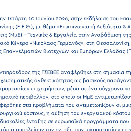
ην Τετάρτη 10 Ιουνίου 2026, στην εκδήλωση του Επα
ίκης (Ε.Ε.Θ.), με θέμα «Επικοινωνιακή Δεξιότητα & Α
εις (ΜμΕ) – Τεχνικές & Εργαλεία στην Αναβάθμιση τ
ιακό Κέντρο «Νικόλαος Γερμανός», στη Θεσσαλονίκη,
ς Επαγγελματιών Βιοτεχνών και Εμπόρων Ελλάδας (Γ
 Αντιπρόεδρος της ΓΣΕΒΕΕ αναφέρθηκε στη σημασία τ
πιχειρηματικής ανθεκτικότητας ως βασικούς παράγον
ικρομεσαίων επιχειρήσεων, μέσα σε ένα σύγχρονο κα
ηματικό περιβάλλον, στο οποίο οι ΜμΕ αντιμετωπίζο
φέρθηκε στα προβλήματα που αντιμετωπίζουν οι μικρ
ουργικού κόστους, η αύξηση του ενεργειακού κόστου
 δυσκολίες ένταξης σε ευρωπαϊκά προγράμματα που 
ριτήρια αποκλείουν την ένταξη των μικρομεσαίων επ