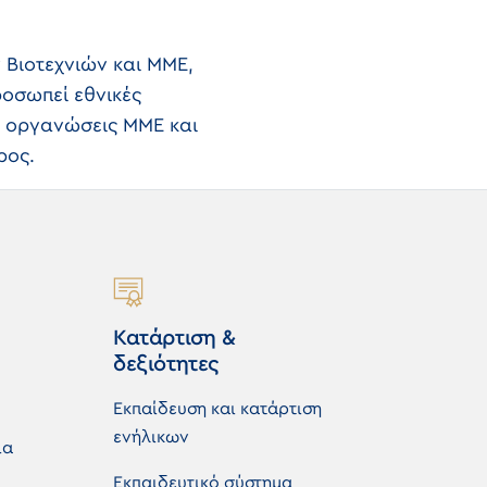
ν Βιοτεχνιών και ΜΜΕ,
ροσωπεί εθνικές
ς οργανώσεις ΜΜΕ και
ρος.
Κατάρτιση &
δεξιότητες
Εκπαίδευση και κατάρτιση
ενήλικων
ια
Εκπαιδευτικό σύστημα