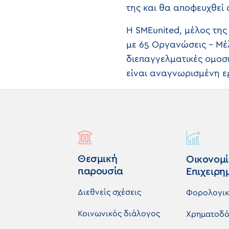
της και θα αποφευχθεί
Η SMEunited, μέλος της
με 65 Οργανώσεις – Μέ
διεπαγγελματικές ομοσ
είναι αναγνωρισμένη ε
Θεσμική
Οικονομί
παρουσία
Επιχειρη
Διεθνείς σχέσεις
Φορολογι
Κοινωνικός διάλογος
Χρηματοδό