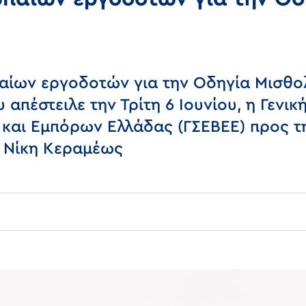
αίων εργοδοτών για την Οδηγία Μισθο
 απέστειλε την Τρίτη 6 Ιουνίου, η Γενι
και Εμπόρων Ελλάδας (ΓΣΕΒΕΕ) προς τ
α Νίκη Κεραμέως