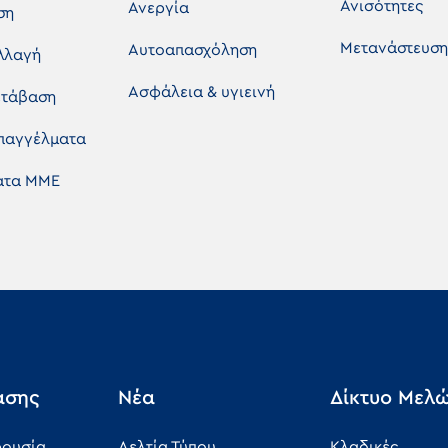
Ανισότητες
Ανεργία
ση
Μετανάστευση
Αυτοαπασχόληση
λλαγή
Ασφάλεια & υγιεινή
ετάβαση
επαγγέλματα
ματα ΜΜΕ
άσης
Νέα
Δίκτυο Μελ
ρουσία
Δελτία Τύπου
Κλαδικές