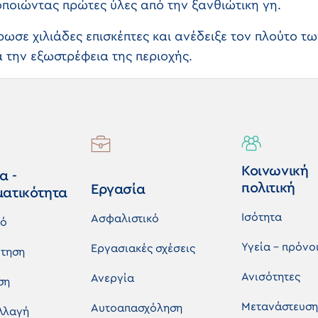
ιοποιώντας πρώτες ύλες από την ξανθιώτικη γη.
σε χιλιάδες επισκέπτες και ανέδειξε τον πλούτο τω
 την εξωστρέφεια της περιοχής.
Κοινωνική
α -
πολιτική
Εργασία
ματικότητα
Ισότητα
Ασφαλιστικό
κό
Υγεία - πρόνο
Εργασιακές σχέσεις
τηση
Ανισότητες
Ανεργία
ση
Μετανάστευση
Αυτοαπασχόληση
λλαγή