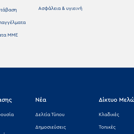
Ασφάλεια & υγιεινή
ετάβαση
επαγγέλματα
ματα ΜΜΕ
άσης
Νέα
Δίκτυο Μελ
ρουσία
Δελτία Τύπου
Κλαδικές
Δημοσιεύσεις
Τοπικές