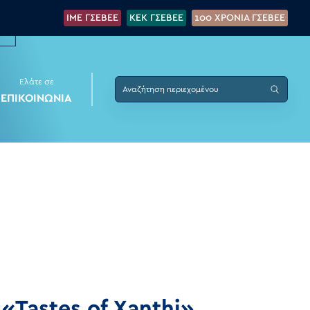
IME ΓΣΕΒΕΕ
KEK ΓΣΕΒΕΕ
100 XPONIA ΓΣΕΒΕΕ
Ελάτε σε
ΕΠΙΚΟΙΝΩΝΙΑ
«Tastes of Xanthi»