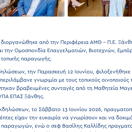
 διοργανώθηκε από την Περιφέρεια ΑΜΘ – Π.Ε. Ξάνθη
αι την Ομοσπονδία Επαγγελματιών, Βιοτεχνών, Εμπόρ
ς τοπικής παραγωγής.
ηλώσεων, την Παρασκευή 12 Ιουνίου, φιλοξενήθηκε
εριλάμβανε γνωριμία με τους τοπικούς οινοποιούς τ
ηκαν βραβευμένες συνταγές από τη Μαθητεία Μαγει
ΥΠΑ ΕΠΑΣ Ξάνθης.
κδηλώσεων, το Σάββατο 13 Ιουνίου 2026, πραγματοπ
έπτες είχαν την ευκαιρία να γνωρίσουν και να δοκι
η παραγωγών, ενώ ο σεφ Βασίλης Καλλίδης πραγματ