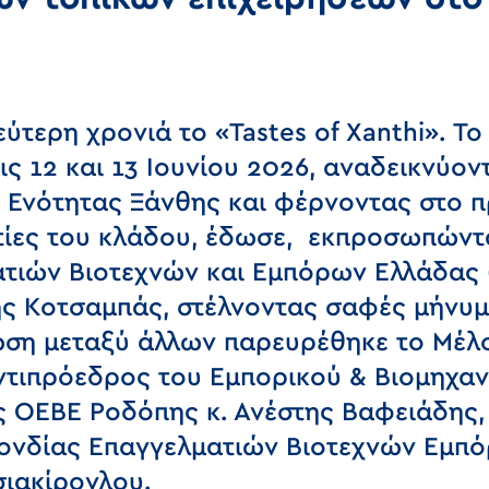
εύτερη χρονιά το «Tastes of Xanthi». 
ς 12 και 13 Ιουνίου 2026, αναδεικνύο
ς Ενότητας Ξάνθης και φέρνοντας στο 
τίες του κλάδου, έδωσε, εκπροσωπώντα
ιών Βιοτεχνών και Εμπόρων Ελλάδας (
ης Κοτσαμπάς, στέλνοντας σαφές μήνυμ
ωση μεταξύ άλλων παρευρέθηκε το Μέλο
ντιπρόεδρος του Εμπορικού & Βιομηχαν
 ΟΕΒΕ Ροδόπης κ. Ανέστης Βαφειάδης,
νδίας Επαγγελματιών Βιοτεχνών Εμπό
σιακίρογλου.