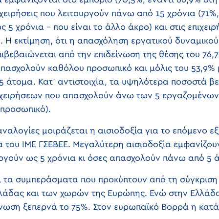
εμφανίζονται στο εμπόριο (70,5%, έναντι 66,9% στη
πιχειρήσεις που λειτουργούν πάνω από 15 χρόνια (71%,
 5 χρόνια – που είναι το άλλο άκρο) και στις επιχειρ
 Η εκτίμηση, ότι η απασχόληση εργατικού δυναμικού
ιβεβαιώνεται από την επιδείνωση της θέσης του 76,
απασχολούν καθόλου προσωπικό και μόλις του 53,9% 
 άτομα. Κατ’ αντιστοιχία, τα υψηλότερα ποσοστά β
ιχειρήσεων που απασχολούν άνω των 5 εργαζομένων (
προσωπικό).
 αναλογίες μοιράζεται η αισιοδοξία για το επόμενο ε
 του ΙΜΕ ΓΣΕΒΕΕ. Μεγαλύτερη αισιοδοξία εμφανίζουν 
ουργούν ως 5 χρόνια κι όσες απασχολούν πάνω από 5
ι τα συμπεράσματα που προκύπτουν από τη σύγκριση 
λλάδας και των χωρών της Ευρώπης. Ενώ στην Ελλάδα
νωση ξεπερνά το 75%. Στον ευρωπαϊκό Βορρά η κατά