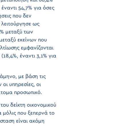
 μεταποίηση και 68,4%
 έναντι 54,7% για όσες
ήσεις που δεν
 λειτούργησε ως
7% μεταξύ των
μεταξύ εκείνων που
ελτίωσης εμφανίζονται
18,4%, έναντι 3,1% για
ξάμηνο, με βάση τις
οι υπηρεσίες, οι
 άτομα προσωπικό.
του δείκτη οικονομικού
 μόλις που ξεπερνά το
σταση είναι ακόμη