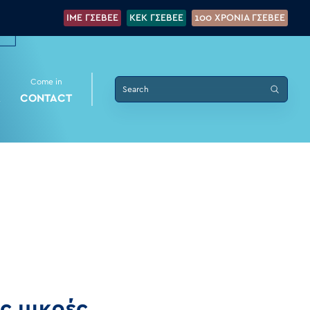
IME ΓΣΕΒΕΕ
KEK ΓΣΕΒΕΕ
100 XPONIA ΓΣΕΒΕΕ
Come in
K
CONTACT
ς μικρές