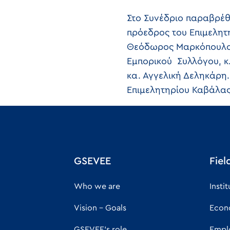
Στο Συνέδριο παραβρέθη
πρόεδρος του Επιμελητη
Θεόδωρος Μαρκόπουλος,
Εμπορικού Συλλόγου, κ.
κα. Αγγελική Δεληκάρη
Επιμελητηρίου Καβάλας
GSEVEE
Fiel
Who we are
Insti
Vision - Goals
Econ
GSEVEE's role
Empl