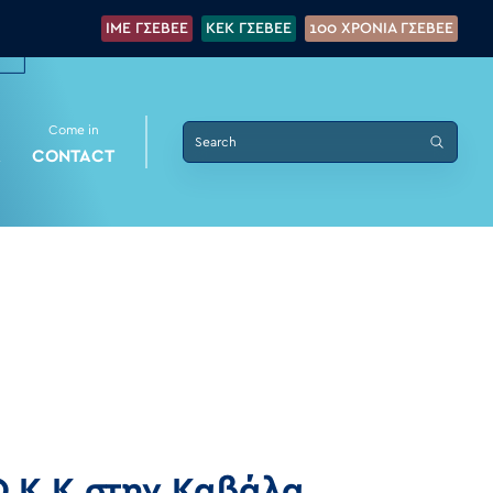
IME ΓΣΕΒΕΕ
KEK ΓΣΕΒΕΕ
100 XPONIA ΓΣΕΒΕΕ
Come in
K
CONTACT
Ο.Κ.Κ στην Καβάλα