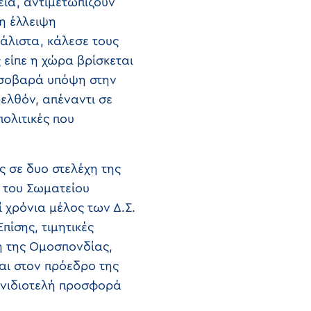
εία, αντιμετωπίζουν
η έλλειψη
άλιστα, κάλεσε τους
είπε η χώρα βρίσκεται
ν σοβαρά υπόψη στην
ελθόν, απέναντι σε
ολιτικές που
ες σε δυο στελέχη της
 του Σωματείου
 χρόνια μέλος των Δ.Σ.
πίσης, τιμητικές
η της Ομοσπονδίας,
αι στον πρόεδρο της
 ανιδιοτελή προσφορά