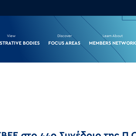
View
Discover
Learn About
STRATIVE BODIES
FOCUS AREAS
MEMBERS NETWOR
ΒΕΕ στο 44ο Συνέδριο της Π.