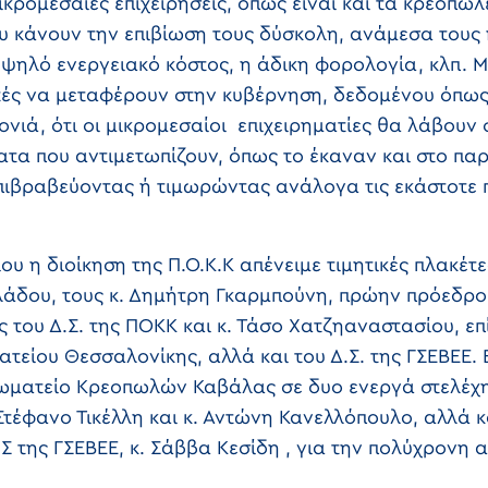
μικρομεσαίες επιχειρήσεις, όπως είναι και τα κρεοπωλ
 κάνουν την επιβίωση τους δύσκολη, ανάμεσα τους 
ψηλό ενεργειακό κόστος, η άδικη φορολογία, κλπ. Μ
ές να μεταφέρουν στην κυβέρνηση, δεδομένου όπως 
ονιά, ότι οι μικρομεσαίοι επιχειρηματίες θα λάβου
τα που αντιμετωπίζουν, όπως το έκαναν και στο παρ
επιβραβεύοντας ή τιμωρώντας ανάλογα τις εκάστοτε π
ου η διοίκηση της Π.Ο.Κ.Κ απένειμε τιμητικές πλακέτ
λάδου, τους κ. Δημήτρη Γκαρμπούνη, πρώην πρόεδρο
 του Δ.Σ. της ΠΟΚΚ και κ. Τάσο Χατζηαναστασίου, επί
ατείου Θεσσαλονίκης, αλλά και του Δ.Σ. της ΓΣΕΒΕΕ. Ε
Σωματείο Κρεοπωλών Καβάλας σε δυο ενεργά στελέχ
Στέφανο Τικέλλη και κ. Αντώνη Κανελλόπουλο, αλλά κ
Δ.Σ της ΓΣΕΒΕΕ, κ. Σάββα Κεσίδη , για την πολύχρονη